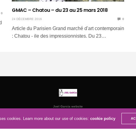
GMAC – Chatou – du 23 au 25 mars 2018
0
24 DÉCEMBRE 2016
0
d
Article du Parisien Grand marché d'art contemporain
: Chatou - ile des impressionnistes. Du 23…
Joel Garcia website
uses cookies. Learn more about our use of cookies:
cookie policy
AC
Social media & sharing icons powered by
UltimatelySocial