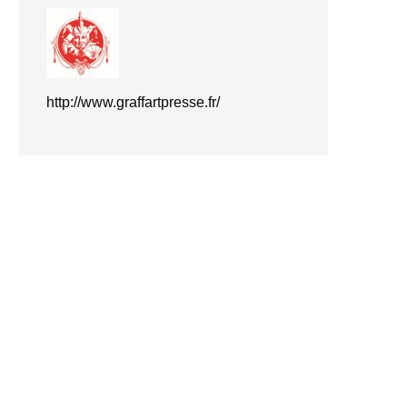
h
ttp://www.graffartpresse.fr/