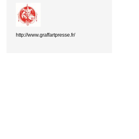
h
ttp://www.graffartpresse.fr/