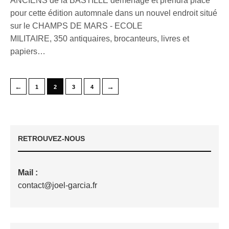
ANCIENS de la BASTILLE déménage et prendra place
pour cette édition automnale dans un nouvel endroit situé
sur le CHAMPS DE MARS - ECOLE
MILITAIRE, 350 antiquaires, brocanteurs, livres et
papiers…
←
→
1
2
3
4
RETROUVEZ-NOUS
Mail :
contact@joel-garcia.fr