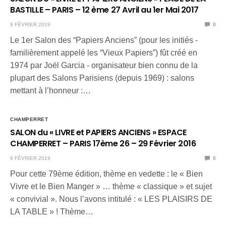
BASTILLE – PARIS – 12 ème 27 Avril au 1er Mai 2017
9 FÉVRIER 2019
0
Le 1er Salon des “Papiers Anciens” (pour les initiés -
familièrement appelé les “Vieux Papiers”) fût créé en
1974 par Joël Garcia - organisateur bien connu de la
plupart des Salons Parisiens (depuis 1969) : salons
mettant à l’honneur :…
CHAMPERRET
SALON du « LIVRE et PAPIERS ANCIENS » ESPACE
CHAMPERRET – PARIS 17ème 26 – 29 Février 2016
9 FÉVRIER 2019
0
Pour cette 79ème édition, thème en vedette : le « Bien
Vivre et le Bien Manger » … thème « classique » et sujet
« convivial ». Nous l’avons intitulé : « LES PLAISIRS DE
LA TABLE » ! Thème…